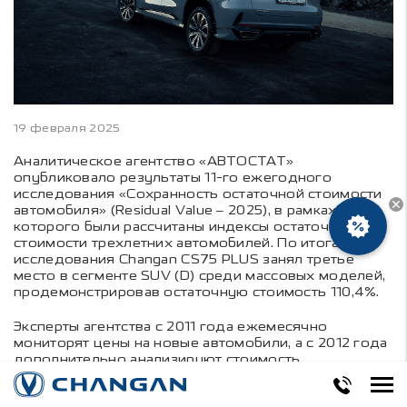
19 февраля 2025
Аналитическое агентство «АВТОСТАТ»
опубликовало результаты 11-го ежегодного
исследования «Сохранность остаточной стоимости
автомобиля» (Residual Value – 2025), в рамках
которого были рассчитаны индексы остаточной
стоимости трехлетних автомобилей. По итогам
исследования Changan CS75 PLUS занял третье
место в сегменте SUV (D) среди массовых моделей,
продемонстрировав остаточную стоимость 110,4%.
Эксперты агентства с 2011 года ежемесячно
мониторят цены на новые автомобили, а с 2012 года
дополнительно анализируют стоимость
автомобилей с пробегом. В этот раз в исследовании
приняли участие 253 модели и 682 модификации,