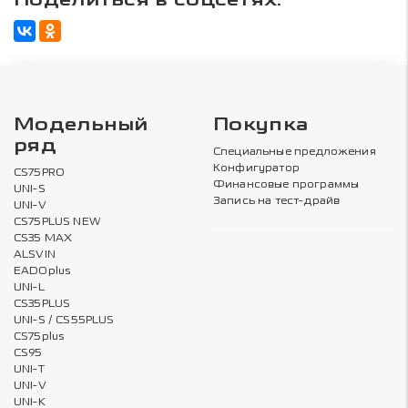
Поделиться в соцсетях:
Модельный
Покупка
ряд
Специальные предложения
Конфигуратор
CS75PRO
Финансовые программы
UNI-S
Запись на тест-драйв
UNI-V
CS75PLUS NEW
CS35 MAX
ALSVIN
EADOplus
UNI-L
CS35PLUS
UNI-S / CS55PLUS
CS75plus
CS95
UNI-T
UNI-V
UNI-K