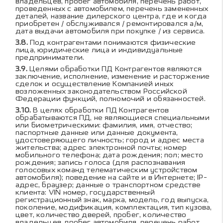
владельцев, пробег автомобиля, перечень работ,
проведенных с автомобилем, перечень замененных
деталей, название дилерского центра, где и когда
приобретен / обслуживался / ремонтировался а/м,
дата выдачи автомобиля при покупке / из сервиса.
Под контрагентами понимаются физические
лица, юридические лица и индивидуальные
предприниматели.
Целями обработки ПД Контрагентов являются
заключение, исполнение, изменение и расторжение
сделок и осуществление Компанией иных
возложенных законодательством Российской
Федерации функций, полномочий и обязанностей.
В целях обработки ПД Контрагентов
обрабатываются ПД, не являющиеся специальными
или биометрическими: фамилия, имя, отчество;
паспортные данные или данные документа,
удостоверяющего личность; город и адрес места
жительства; адрес электронной почты; номер
мобильного телефона; дата рождения; пол; место
рождения; запись голоса (для распознавания
голосовых команд телематическим устройством
автомобиля); поведение на сайте и в Интернете; IP-
адрес, браузер; данные о транспортном средстве
клиента: VIN номер, государственный
регистрационный знак, марка, модель, год выпуска,
поколение, модификация, комплектация, тип кузова,
цвет, количество дверей, пробег, количество
владельцев, пробег автомобиля, перечень работ,