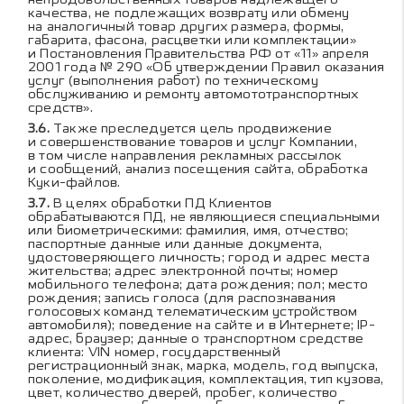
качества, не подлежащих возврату или обмену
на аналогичный товар других размера, формы,
габарита, фасона, расцветки или комплектации»
и Постановления Правительства РФ от «11» апреля
2001 года № 290 «Об утверждении Правил оказания
услуг (выполнения работ) по техническому
обслуживанию и ремонту автомототранспортных
средств».
Также преследуется цель продвижение
и совершенствование товаров и услуг Компании,
в том числе направления рекламных рассылок
и сообщений, анализ посещения сайта, обработка
Куки-файлов.
В целях обработки ПД Клиентов
обрабатываются ПД, не являющиеся специальными
или биометрическими: фамилия, имя, отчество;
паспортные данные или данные документа,
удостоверяющего личность; город и адрес места
жительства; адрес электронной почты; номер
мобильного телефона; дата рождения; пол; место
рождения; запись голоса (для распознавания
голосовых команд телематическим устройством
автомобиля); поведение на сайте и в Интернете; IP-
адрес, браузер; данные о транспортном средстве
клиента: VIN номер, государственный
регистрационный знак, марка, модель, год выпуска,
поколение, модификация, комплектация, тип кузова,
цвет, количество дверей, пробег, количество