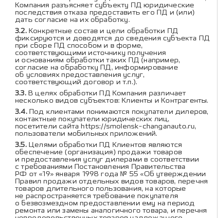
Компания разъясняет субъекту ПД юридические
последствия отказа предоставить его ПД и (или)
дать согласие на их обработку.
Конкретные состав и цели обработки ПД
фиксируются и доводятся до сведения субъекта ПД
при сборе ПД способом и в форме,
соответствующими источнику получения
и основаниям обработки таких ПД (например,
согласие на обработку ПД, информирование
об условиях предоставления услуг,
соответствующий договор и т.п.).
В целях обработки ПД Компания различает
несколько видов субъектов: Клиенты и Контрагенты.
Под клиентами понимаются покупатели дилеров,
контактные покупатели юридических лиц,
посетители сайта
https://smolensk-changanauto.ru
,
пользователи мобильных приложений.
Целями обработки ПД Клиентов являются
обеспечение (организация) продажи товаров
и предоставления услуг дилерами в соответствии
с требованиями Постановления Правительства
РФ от «19» января 1998 года № 55 «Об утверждении
Правил продажи отдельных видов товаров, перечня
товаров длительного пользования, на которые
не распространяется требование покупателя
о безвозмездном предоставлении ему на период
ремонта или замены аналогичного товара, и перечня
непродовольственных товаров надлежащего