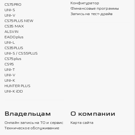
Конфигуратор
CS75PRO
Финансовые программы
UNI-S
Запись на тест-драйв
UNI-V
CS75PLUS NEW
CS35 MAX
ALSVIN
EADOplus
UNI-L
CS35PLUS
UNI-S / CS55PLUS
CS75plus
CS95
UNI-T
UNI-V
UNI-K
HUNTER PLUS
UNI-K iDD
Владельцам
О компании
Онлайн запись на ТО и сервис
Карта сайта
Техническое обслуживание