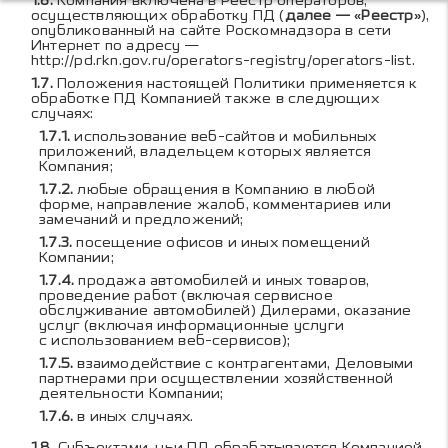
Компания включена в Реестр операторов,
осуществляющих обработку ПД (
далее — «Реестр»
),
опубликованный на сайте Роскомнадзора в сети
Интернет по адресу —
http://pd.rkn.gov.ru/operators-registry/operators-list
.
Положения настоящей Политики применяется к
обработке ПД Компанией также в следующих
случаях:
использование веб-сайтов и мобильных
приложений, владельцем которых является
Компания;
любые обращения в Компанию в любой
форме, направление жалоб, комментариев или
замечаний и предложений;
посещение офисов и иных помещений
Компании;
продажа автомобилей и иных товаров,
проведение работ (включая сервисное
обслуживание автомобилей) Дилерами, оказание
услуг (включая информационные услуги
с использованием веб-сервисов);
взаимодействие с контрагентами, Деловыми
партнерами при осуществлении хозяйственной
деятельности Компании;
в иных случаях.
Субъектами, чьи ПД обрабатываются Компанией