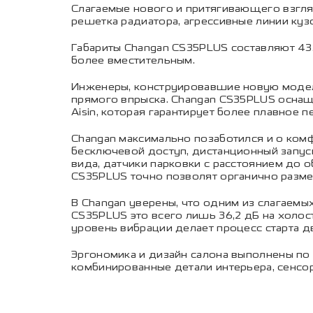
Слагаемые нового и притягивающего взгля
решетка радиатора, агрессивные линии куз
Габариты Changan CS35PLUS составляют 433
более вместительным.
Инженеры, конструировавшие новую модель, 
прямого впрыска. Changan CS35PLUS оснащ
Aisin, которая гарантирует более плавное
Changan максимально позаботился и о комф
бесключевой доступ, дистанционный запуск
вида, датчики парковки с расстоянием до 
CS35PLUS точно позволят органично разме
В Changan уверены, что одним из слагаемых
CS35PLUS это всего лишь 36,2 дБ на холос
уровень вибрации делает процесс старта д
Эргономика и дизайн салона выполнены по п
комбинированные детали интерьера, сенсо