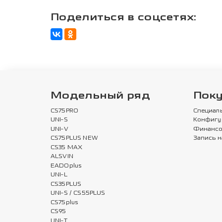
Поделиться в соцсетях:
Модельный ряд
Пок
CS75PRO
Специал
UNI-S
Конфигу
UNI-V
Финансо
CS75PLUS NEW
Запись н
CS35 MAX
ALSVIN
EADOplus
UNI-L
CS35PLUS
UNI-S / CS55PLUS
CS75plus
CS95
UNI-T