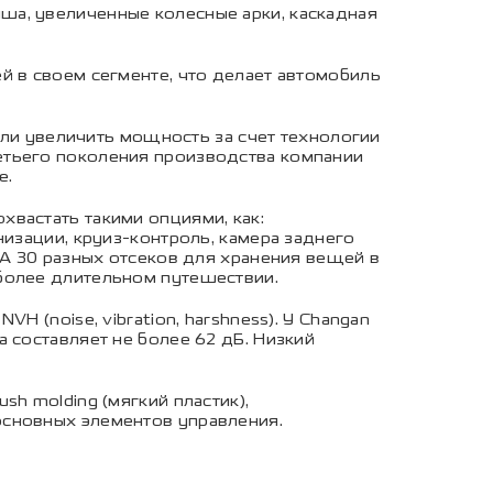
ша, увеличенные колесные арки, каскадная
й в своем сегменте, что делает автомобиль
огли увеличить мощность за счет технологии
етьего поколения производства компании
е.
вастать такими опциями, как:
низации, круиз-контроль, камера заднего
 А 30 разных отсеков для хранения вещей в
более длительном путешествии.
 (noise, vibration, harshness). У Changan
 составляет не более 62 дБ. Низкий
h molding (мягкий пластик),
основных элементов управления.