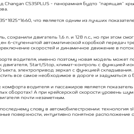
д Changan CS35PLUS - панорамная будто “парящая” кры
ова.
5*1825*1660, что является одним из лучших показателе
сохранили двигатель 1,6 л. и 128 л.с., но при этом см
ен 6-ступенчатой автоматической коробкой передач тр
 переключение скоростей и динамичное движение в поток
орте водителя, именно поэтому новая модель может пох
 двигателя, Start/Stop, климат-контроль с функцией ио
объекта, электропривод зеркал с функцией складывания.
стить все самое необходимое в дороге и задуматься о 
 комфорта водителя и пассажиров является показатель NVH
тых оборотах! А при крейсерской скорости уровень шума
вигателя почти незаметным.
оследнему слову в автомобилестроении: технология slus
рные поверхности, интуитивно понятное расположение 